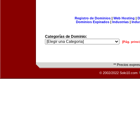
Registro de Dominios
|
Web Hosting
|
D
Dominios Expirados
|
Industrias
|
Indu
Categorías de Dominio:
[Pág. princi
** Precios expre
© 2002/2022 Solo10.com