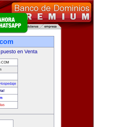
.com
 puesto en Venta
O.COM
m
 Hospedaje
ta!
om
tas