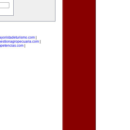
yoristadeturismo.com
|
gestionagropecuaria.com
|
petencias.com
|