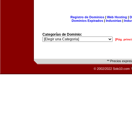
Registro de Dominios
|
Web Hosting
|
D
Dominios Expirados
|
Industrias
|
Indu
Categorías de Dominio:
[Pág. princi
** Precios expre
© 2002/2022 Solo10.com