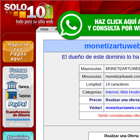
monetizartuwe
El dueño de este dominio lo ha
Mayusculas:
MONETIZARTUWE
Minusculas:
monetizartuweb.co
Longitud:
14 caracteres
Categorias:
Internet
,
Web Hostin
Precio:
Realizar una oferta
Visitar!
monetizartuweb.c
Serán consideradas ofer
Realizar una Oferta