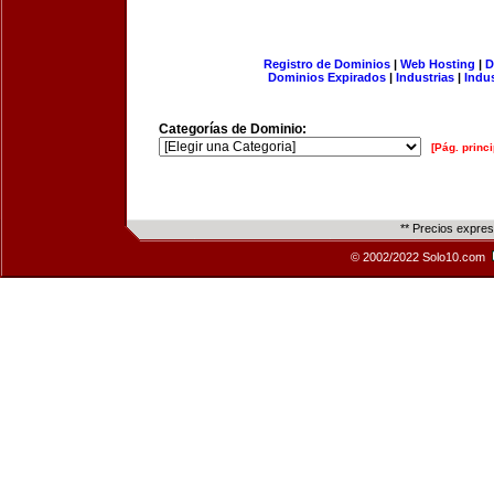
Registro de Dominios
|
Web Hosting
|
D
Dominios Expirados
|
Industrias
|
Indu
Categorías de Dominio:
[Pág. princi
** Precios expre
© 2002/2022 Solo10.com