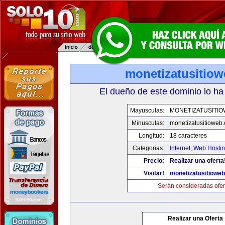
monetizatusitio
El dueño de este dominio lo ha
Mayusculas:
MONETIZATUSITI
Minusculas:
monetizatusitioweb
Longitud:
18 caracteres
Categorias:
Internet
,
Web Hostin
Precio:
Realizar una oferta
Visitar!
monetizatusitiowe
Serán consideradas ofer
Realizar una Oferta