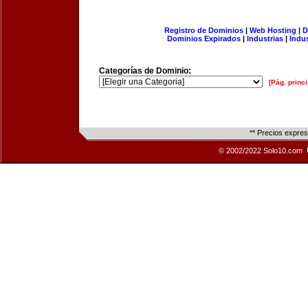
Registro de Dominios
|
Web Hosting
|
D
Dominios Expirados
|
Industrias
|
Indu
Categorías de Dominio:
[Pág. princi
** Precios expre
© 2002/2022 Solo10.com