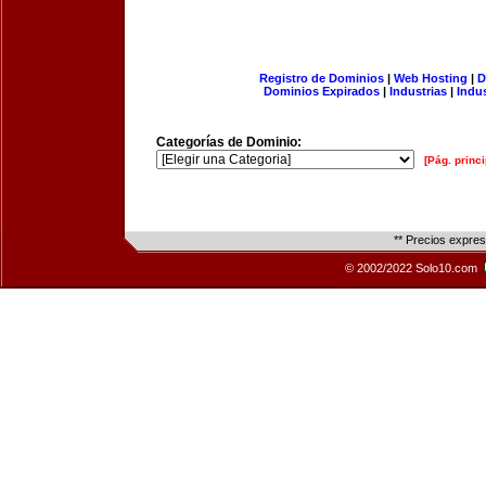
Registro de Dominios
|
Web Hosting
|
D
Dominios Expirados
|
Industrias
|
Indu
Categorías de Dominio:
[Pág. princi
** Precios expre
© 2002/2022 Solo10.com