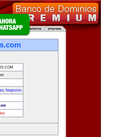
os.com
OS.COM
om
ias
,
Negocios
com
tas