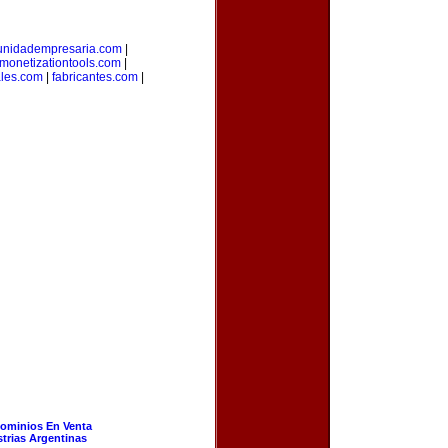
nidadempresaria.com
|
monetizationtools.com
|
ales.com
|
fabricantes.com
|
ominios En Venta
strias Argentinas