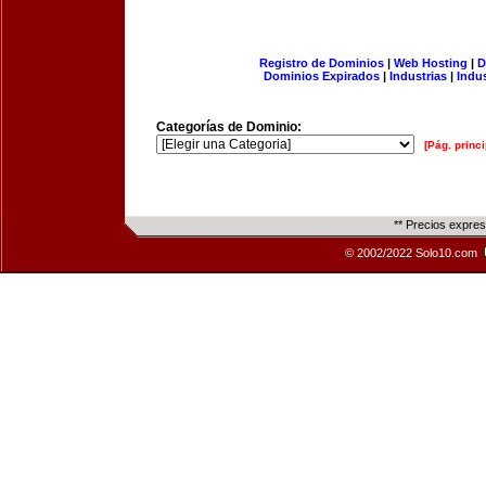
Registro de Dominios
|
Web Hosting
|
D
Dominios Expirados
|
Industrias
|
Indu
Categorías de Dominio:
[Pág. princi
** Precios expre
© 2002/2022 Solo10.com