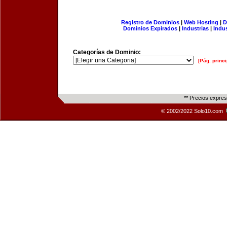
Registro de Dominios
|
Web Hosting
|
D
Dominios Expirados
|
Industrias
|
Indu
Categorías de Dominio:
[Pág. princi
** Precios expre
© 2002/2022 Solo10.com