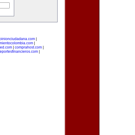
pinionciudadana.com
|
mientocolombia.com
|
red.com
|
comprahost.com
|
reportesfinancieros.com
|