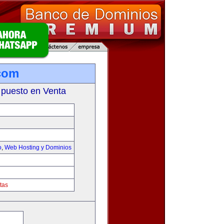
com
 puesto en Venta
o
,
Web Hosting y Dominios
tas