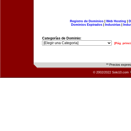
Registro de Dominios
|
Web Hosting
|
D
Dominios Expirados
|
Industrias
|
Indu
Categorías de Dominio:
[Pág. princi
** Precios expre
© 2002/2022 Solo10.com