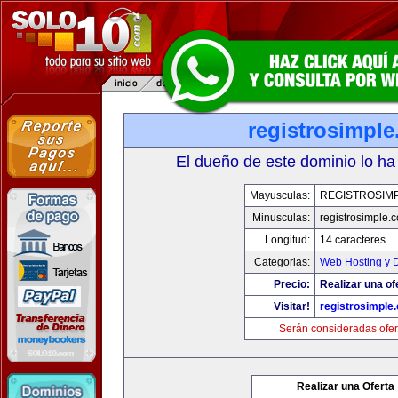
registrosimpl
El dueño de este dominio lo ha
Mayusculas:
REGISTROSIM
Minusculas:
registrosimple.
Longitud:
14 caracteres
Categorias:
Web Hosting y 
Precio:
Realizar una of
Visitar!
registrosimple
Serán consideradas ofer
Realizar una Oferta