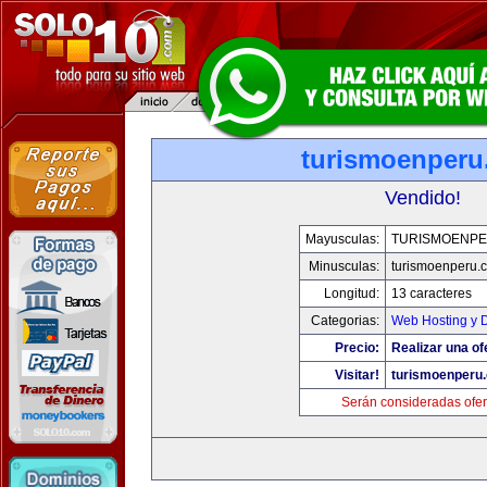
turismoenper
Vendido!
Mayusculas:
TURISMOENP
Minusculas:
turismoenperu.
Longitud:
13 caracteres
Categorias:
Web Hosting y 
Precio:
Realizar una of
Visitar!
turismoenperu
Serán consideradas ofer