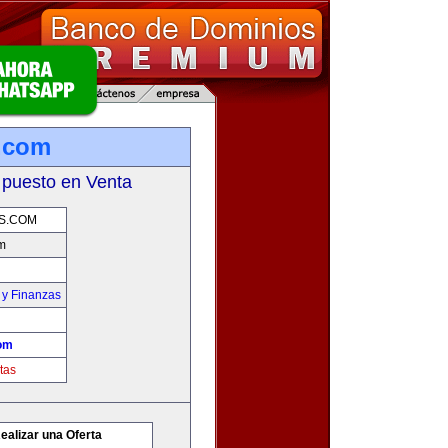
.com
 puesto en Venta
S.COM
m
 y Finanzas
om
tas
ealizar una Oferta