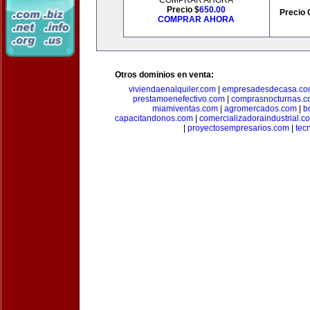
COMPRAR AHORA
Precio $
650.00
Precio 
COMPRAR AHORA
Otros dominios en venta:
viviendaenalquiler.com
|
empresadesdecasa.co
prestamoenefectivo.com
|
comprasnocturnas.
miamiventas.com
|
agromercados.com
|
b
capacitandonos.com
|
comercializadoraindustrial.c
|
proyectosempresarios.com
|
tec