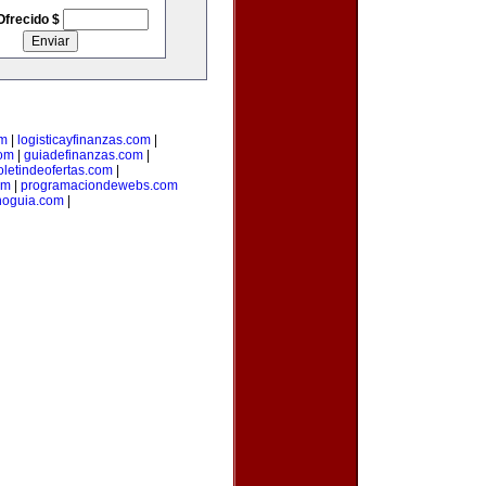
Ofrecido $
m
|
logisticayfinanzas.com
|
com
|
guiadefinanzas.com
|
oletindeofertas.com
|
om
|
programaciondewebs.com
noguia.com
|