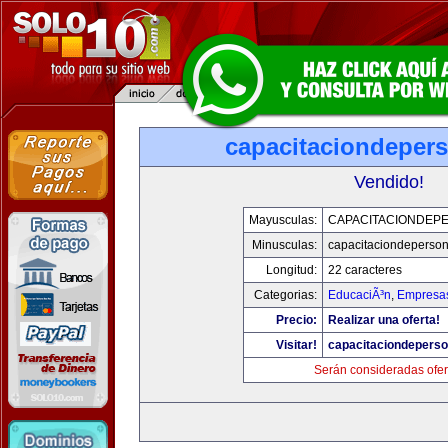
capacitaciondeper
Vendido!
Mayusculas:
CAPACITACIONDEP
Minusculas:
capacitaciondeperso
Longitud:
22 caracteres
Categorias:
EducaciÃ³n
,
Empresas
Precio:
Realizar una oferta!
Visitar!
capacitaciondepers
Serán consideradas ofer