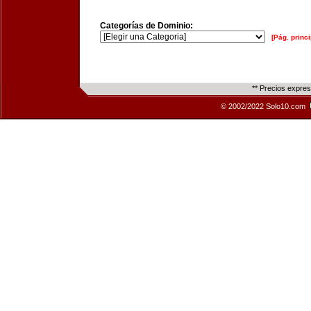
Categorías de Dominio:
[Pág. princi
** Precios expre
© 2002/2022 Solo10.com