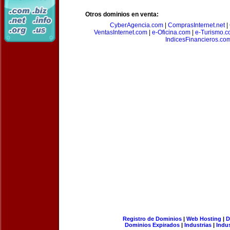
Otros dominios en venta:
CyberAgencia.com
|
ComprasInternet.net
|
VentasInternet.com
|
e-Oficina.com
|
e-Turismo.
IndicesFinancieros.co
Registro de Dominios
|
Web Hosting
|
D
Dominios Expirados
|
Industrias
|
Indu