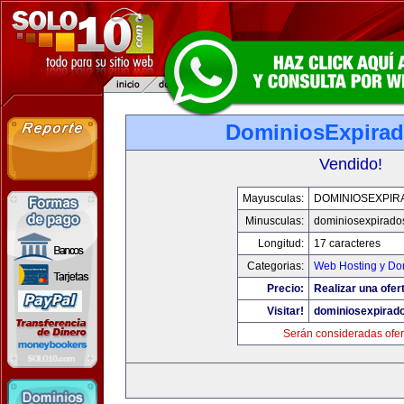
DominiosExpirad
Vendido!
Mayusculas:
DOMINIOSEXPIR
Minusculas:
dominiosexpirados
Longitud:
17 caracteres
Categorias:
Web Hosting y Do
Precio:
Realizar una ofer
Visitar!
dominiosexpirado
Serán consideradas ofer