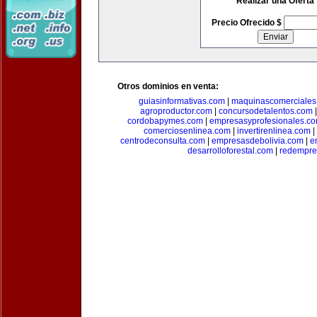
Realizar una Oferta
Precio Ofrecido $
Otros dominios en venta:
guiasinformativas.com
|
maquinascomerciales
agroproductor.com
|
concursodetalentos.com
cordobapymes.com
|
empresasyprofesionales.c
comerciosenlinea.com
|
invertirenlinea.com
|
centrodeconsulta.com
|
empresasdebolivia.com
|
e
desarrolloforestal.com
|
redempre