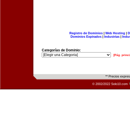
Registro de Dominios
|
Web Hosting
|
D
Dominios Expirados
|
Industrias
|
Indu
Categorías de Dominio:
[Pág. princi
** Precios expre
© 2002/2022 Solo10.com